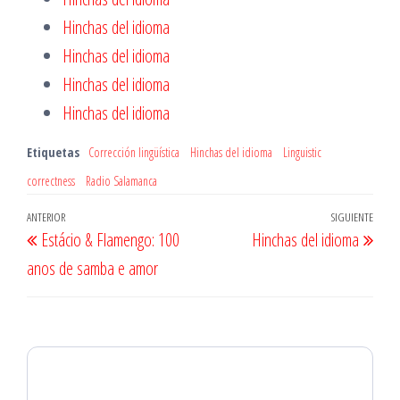
Hinchas del idioma
Hinchas del idioma
Hinchas del idioma
Hinchas del idioma
Etiquetas
Corrección lingüística
Hinchas del idioma
Linguistic
correctness
Radio Salamanca
Navegación
Entrada
ANTERIOR
SIGUIENTE
Entr
Estácio & Flamengo: 100
Hinchas del idioma
de
anterior
sigu
anos de samba e amor
entradas