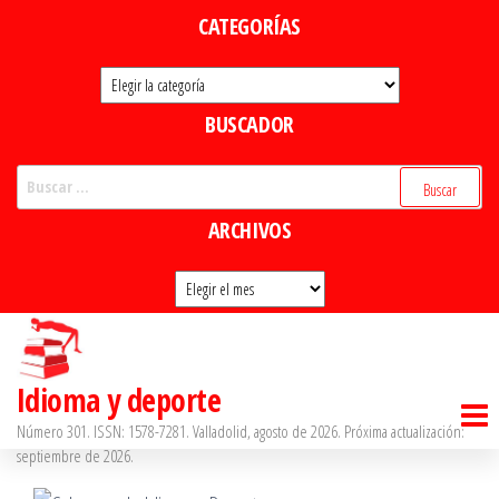
Saltar
CATEGORÍAS
al
Categorías
contenido
BUSCADOR
Buscar:
ARCHIVOS
Archivos
Idioma y deporte
Número 301. ISSN: 1578-7281. Valladolid, agosto de 2026. Próxima actualización:
septiembre de 2026.