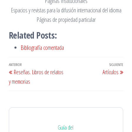
Páginas Institucionales
Espacios y revistas para la difusión internacional del idioma
Páginas de propiedad particular
Related Posts:
Bibliografía comentada
Navegación
Entrada
ANTERIOR
SIGUIENTE
Entr
Reseñas. Libros de relatos
Artículos
de
anterior
sigu
y memorias
entradas
Guía del