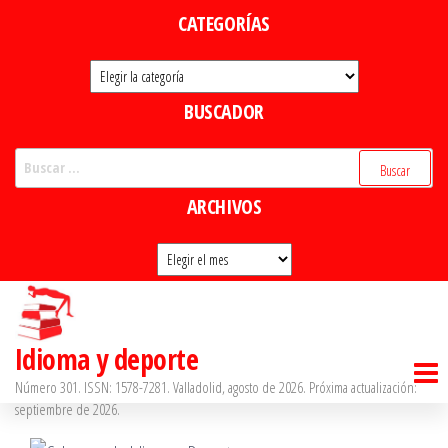
Saltar
CATEGORÍAS
al
Categorías
contenido
BUSCADOR
Buscar:
ARCHIVOS
Archivos
Idioma y deporte
Número 301. ISSN: 1578-7281. Valladolid, agosto de 2026. Próxima actualización:
septiembre de 2026.